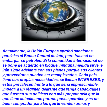
Actualmente, la Unión Europea aprobó sanciones
parciales al Banco Central de Irán, pero fracasó en
embargar su petróleo. Si la comunidad internacional no
se pone de acuerdo en bloque, ninguna medida sirve, e
Irán sigue adelante con sus planes porque sus clientes
y proveedores pueden ser reemplazados. Cada país
tiene sus propias necesidades, se llaman INTERESES, y
éstos prevalecen frente a lo que sería imprescindible,
impedir a un régimen delirante que tenga capacidades
que fuercen sus políticas con más prepotencia que la
que tiene actualmente porque posee petróleo y es un
buen comprador para los que le venden armas y