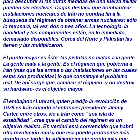
para descubrir si las duras medidas de una fuerza militar
pueden ser efectivas. Dagan destaca que bombardear
instalaciones nucleares de Irán no pondría fin a la
búsqueda del régimen de obtener armas nucleares: sólo
lo retrasará, tal vez, dos o tres años. La tecnología, la
habilidad y los componentes están, en lo inmediato,
demasiado disponibles. Corea del Norte y Pakistán las
tienen y las multiplicaron.
El punto mayor es éste: las pistolas no matan a la gente.
La gente mata a la gente. Es el régimen que gobierna a
Irán (más que las armas o las instalaciones en las cuales
éstas son producidas) lo que constituye el problema
real. De ahí surge que, cambiar el régimen -y no destruir
su hardware- es el objetivo mayor.
El embajador Lubrani, quien predijo la revolución de
1979 en Irán cuando el entonces presidente Jimmy
Carter, entre otros, vio a Irán como “una isla de
estabilidad”, cree que el cambio del régimen es un
objetivo realista. En verdad está convencido que habrá
otra revolución iraní y que esa puede producirse más
pronto que tarde; lo suficientemente pronto más que