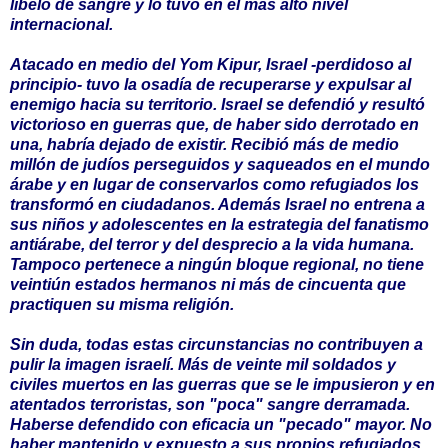
libelo de sangre y lo tuvo en el más alto nivel
internacional.
Atacado en medio del Yom Kipur, Israel -perdidoso al
principio- tuvo la osadía de recuperarse y expulsar al
enemigo hacia su territorio. Israel se defendió y resultó
victorioso en guerras que, de haber sido derrotado en
una, habría dejado de existir. Recibió más de medio
millón de judíos perseguidos y saqueados en el mundo
árabe y en lugar de conservarlos como refugiados los
transformó en ciudadanos. Además Israel no entrena a
sus niños y adolescentes en la estrategia del fanatismo
antiárabe, del terror y del desprecio a la vida humana.
Tampoco pertenece a ningún bloque regional, no tiene
veintiún estados hermanos ni más de cincuenta que
practiquen su misma religión.
Sin duda, todas estas circunstancias no contribuyen a
pulir la imagen israelí. Más de veinte mil soldados y
civiles muertos en las guerras que se le impusieron y en
atentados terroristas, son "poca" sangre derramada.
Haberse defendido con eficacia un "pecado" mayor. No
haber mantenido y expuesto a sus propios refugiados